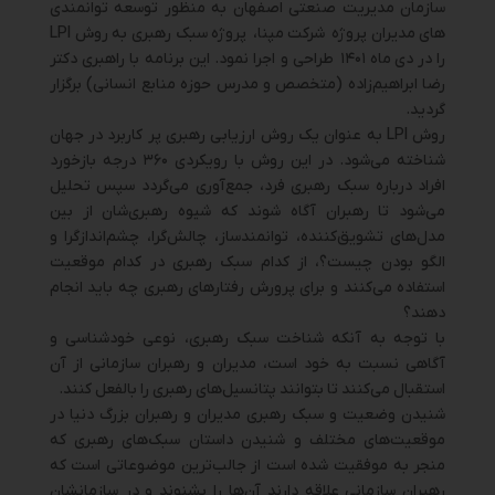
سازمان مدیریت صنعتی اصفهان به منظور توسعه توانمندی
های مدیران پروژه شرکت مپنا، پروژه سبک رهبری به روش LPI
را در دی ماه ۱۴۰۱ طراحی و اجرا نمود. این برنامه با راهبری دکتر
رضا ابراهیم‌زاده (متخصص و مدرس حوزه منابع انسانی) برگزار
گردید.
روش LPI به عنوان یک روش ارزیابی رهبری پر کاربرد در جهان
شناخته می‌شود. در این روش با رویکردی ۳۶۰ درجه بازخورد
افراد درباره سبک رهبری فرد، جمع‌آوری می‌گردد سپس تحلیل
می‌شود تا رهبران آگاه شوند که شیوه رهبری‌شان از بین
مدل‌های تشویق‌کننده، توانمندساز، چالش‌گرا، چشم‌اندازگرا و
الگو بودن چیست؟، از کدام سبک رهبری در کدام موقعیت
استفاده می‌کنند و برای پرورش رفتارهای رهبری چه باید انجام
دهند؟
با توجه به آنکه شناخت سبک رهبری، نوعی خودشناسی و
آگاهی نسبت به خود است، مدیران و رهبران سازمانی از آن
استقبال می‌کنند تا بتوانند پتانسیل‌های رهبری را بالفعل کنند.
شنیدن وضعیت و سبک رهبری مدیران و رهبران بزرگ دنیا در
موقعیت‌های مختلف و شنیدن داستان سبک‌های رهبری که
منجر به موفقیت شده است از جالب‌ترین موضوعاتی است که
رهبران سازمانی علاقه دارند آن‌ها را بشنوند و در سازمانشان