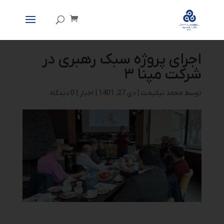
اجرای پروژه سبک رهبری در
شرکت مپنا ۳
توسط
محمد نیکبخت
|
دی 27, 1401
|
اخبار
|
0 دیدگاه