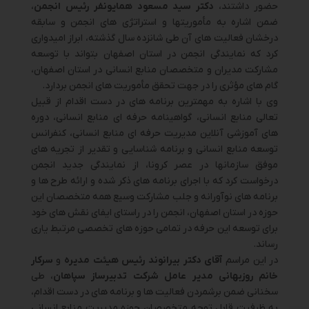
حضور داشتند،
دکتر سید مسعود همایونفر رئیس انجمن
،
ضمن اشاره به مأموریتها و استراتژی های انجمن و سابقه
درخشان فعالیت های آن طی شانزده سال گذشته، ابراز امیدواری
کرد که نمایندگی انجمن در استان اصفهان بتواند با توسعه
مشارکت مدیران و متخصصان منابع انسانی در استان اصفهان،
گام های مؤثری را در جهت تحقق مأموریت های انجمن بردارد.
وی با اشاره به مهمترین برنامه های در دست اقدام از قبیل
تعالی منابع انسانی، گواهینامه حرفه ای منابع انسانی، دوره
های آموزشی آنلاین مدیریت حرفه ای منابع انسانی، کنفرانس
توسعه منابع انسانی و برنامه شناسایی و تقدیر از تجریه های
موفق سازمانها در عصر کرونا، از نمایندگی جدید انجمن
درخواست کرد که با اجرای برنامه های ذکر شده و ارائه طرح ها و
برنامه های نوآورانه و جلب مشارکت وسیع همه متخصصان این
حوزه در استان اصفهان، انجمن را در راستای ایفای نقش های خود
برای توسعه این حرفه در تمامی حوزه های تخصصی مرتبط یاری
رساند.
در این مراسم
آقای دکتر بیرانوند رئیس هیئت مدیره
و
سرکار
خانم روزبهانی مدیر عامل شرکت تدبیرساز سپاهان
، طی
سخنانی ضمن برشمردن فعالیت ها و برنامه های در دست اقدام،
به ظرفیت قابل توجه متخصصان حوزه مدیریت منابع انسانی