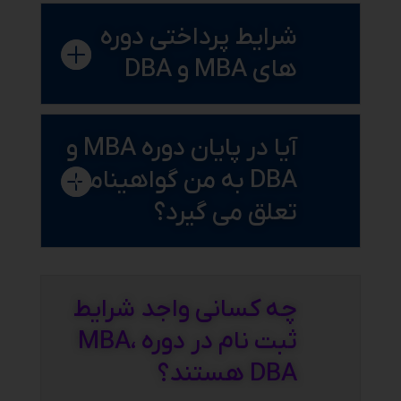
شرایط پرداختی دوره
های MBA و DBA
آیا در پایان دوره MBA و
DBA به من گواهینامه
تعلق می گیرد؟
چه کسانی واجد شرایط
ثبت نام در دوره MBA،
DBA هستند؟