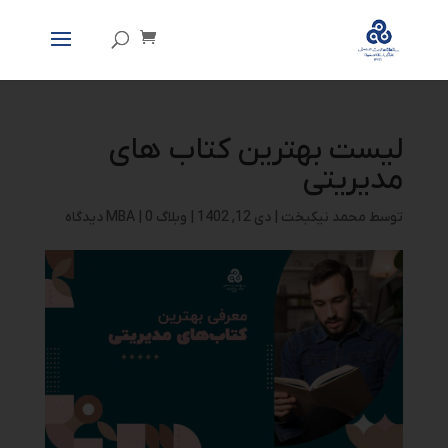
لیست بهترین کتاب های
مدیریتی
توسط
محمد نیکبخت
|
دی 12, 1402
|
وبلاگ MBA
0 دیدگاه
|