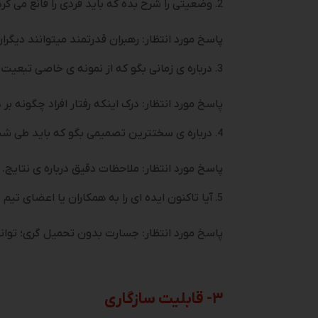
وضعیتی را شرح بده که باید فردی را قانع می­ کر
پاسخ مورد انتظار: رهبران قدرتمند می­توانند دیگرا
درباره­ ی زمانی بگو که از نمونه ­ی خاصی تبعی
پاسخ مورد انتظار: درک اینکه رفتار افراد چگونه بر د
درباره­ ی سخت­ترین تصمیمی بگو که باید طی شش
پاسخ مورد انتظار: ملاحظات دقیق درباره­ ی نتایج.
آیا تاکنون ایده ­ای را به همکاران یا اعضای تی
پاسخ مورد انتظار: جسارت بدون تحمیل گری؛ توانا
۳- قابلیت سازگاری