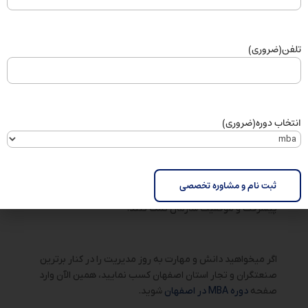
مستمر و بهبود مداوم می‌تواند به افزایش اثربخشی تعاملات و
دستیابی به نتایج بهتر کمک کند.
تلفن
(ضروری)
نتیجه‌گیری
تعامل با هیئت مدیره یکی از مهم‌ترین و حساس‌ترین وظایف
مدیران اجرایی است. این تعامل نیازمند شفافیت، صداقت،
انتخاب دوره
(ضروری)
آمادگی کامل، ارتباط موثر، مدیریت زمان، ایجاد اعتماد و
همکاری، توجه به نگرانی‌ها و پیشنهادات، توانایی در مدیریت
تعارضات، احترام به تصمیمات هیئت مدیره، و یادگیری و بهبود
مستمر است. با رعایت این اصول و روش‌ها، مدیران می‌توانند
به تعاملات موثرتر و موفق‌تری با هیئت مدیره دست یابند و به
پیشرفت و موفقیت سازمان کمک کنند.
اگر میخواهید دانش و مهارت به روز مدیریت را در کنار برترین
صنعتگران و تجار استان اصفهان کسب نمایید، همین الآن وارد
صفحه
دوره MBA در اصفهان
شوید.