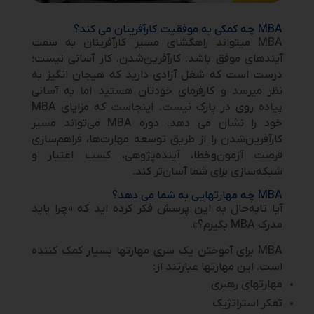
MBA چه کمکی به موفقیت کارآفرینان می­ کند؟
MBA می­تواند راهگشای مسیر کارآفرینان به سمت
آینده­ای موفق باشد. کارآفرین‌شدن، کار آسانی نیست؛
درست است که شغل آزادی دارید که هیجان­ انگیز به
نظر می­رسد و کارفرمای خودتان هستید اما به آسانی
پیاده­ روی در پارک نیست. اینجاست که مزایای MBA
خود را نشان می­ دهد. دوره MBA می‌تواند مسیر
کارآفرین‌شدن را از طریق توسعه مهارت‌ها، فراهم‌سازی
فرصت آزمون‌و‌خطا، آینده‌پژوهی، کسب اعتبار و
شبکه‌سازی برای شما آسان‌تر کند.
MBA چه مهارت­هایی به شما می­ دهد؟
آیا تا‌به‌حال به این پرسش فکر کرده­ اید که «چرا باید
مدرک MBA بگیرم؟».
MBA برای آموختن یک سری مهارت­ها بسیار کمک­ کننده
است. این مهارت­ها عبارتند از:
مهارت­های رهبری
تفکر استراتژیک