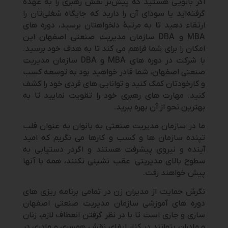
اگر بانویی هستید که پیش‌تر نقش رهبری را به عهده
گرفته‌اید یا سودای آن را دارید که جایگاه شغلی‌تان را
ارتقاء دهید تا به مرتبۀ دلخواهتان برسید، دوره های
MBA و DBA سازمان مدیریت صنعتی اصفهان این
امکان را برای شما فراهم می کند تا به هدف خود برسید.
با شرکت در دوره های MBA و DBA سازمان مدیریت
صنعتی اصفهان، شما قادر خواهید بود به توسعه کسب
و کارخودتان کمک کنید و توانایی های فردی خود را کشف
کنید. مهارت های رهبری خود را تقویت نمایید تا به
بهترین نحو از آن بهره ببرید.
ما در سازمان مدیریت صنعتی به بانوان به عنوان قلب
تپنده سازمان ها و کسب و کارها می نگریم که امید
آینده و نیروی پیشرفت هستند و اگردر دستیابی به
سطوح بالای مدیریتی عقب نشینی نکنند، همه با آنها
پیش خواهند رفت.
نگرش حمایت از مدیران زن در تمامی برنامه ریزی های
دوره های آموزشی سازمان مدیریت صنعتی اصفهان
ساری و جاری است تا با در نظر گرفتن انعطاف لازم، زنان
و مادران بتوانند در کنار ایفای نقش همسری و مادری در