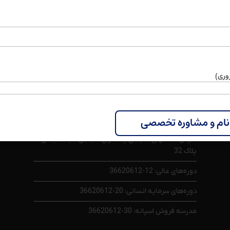
اصول مدیریت و نگهداری فروشگاه
دوره نارنجک بازاریابی (افزایش فروش
تی
فروشگاه اینترنتی)
40
تومان
1,050,000
تومان
وری)
اطلاعات تماس
آدرس : اصفهان، خیابان پاسداران، خیابان سید علیخان،
پلاک 32
دوره‌های عالی: 12-36620612
دوره‌های سرمایه انسانی: 20-36620612
مدرسه فروش اسپانه: 30-36620612