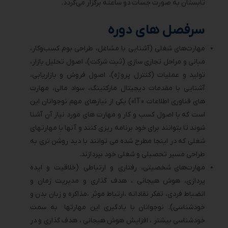
تابستان به صورت جسات دو ساعته برگزار می‌گردد.
سرفصل های دوره
مهارت‌‎های شغلی (آشنایی با مشاغل، طراحی بوم کسب‌وکار،
مبانی و مراحل تجاری سازی (ثبت شرکت)، اصول تحلیل بازار،
تولید و عملیات (کنترل پروژه)، اصول فروش و بازاریابی،
آشنایی با مقدمات دیجیتال مارکتینگ، سواد مالی، مهارت
های فناوری اطلاعات «IT») یکی از نیازهای مهم نوجوانان این
است که با اصول کسب و کار و مهارت های مورد نیاز آن آشنا
شوند تا بتوانند برای خود برنامه ریزی کنند و آنها با مهارتهای
شغلی که در اینجا مطرح شده می توانند با دید روشن تری به
طراحی مسیر تحصیلی و شغلی خود بپردازند.
مهارت‌‎های
شخصیتی، رفتاری و ارتباطی (خلاقیت و ایده
پردازی، هوش هیجانی ، هدف گذاری و مدیریت زمان و
انضباط فردی، تفکر نقادانه ،ارتباط موثر ،مذاکره و زبان بدن و
خودشناسی). نوجوانان با یادگیری این مهارتها به سمت
خودشناسی بیشتر ، افزایش هوش هیجانی ، هدف گذاری و در