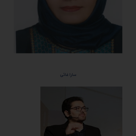
سارا غائی