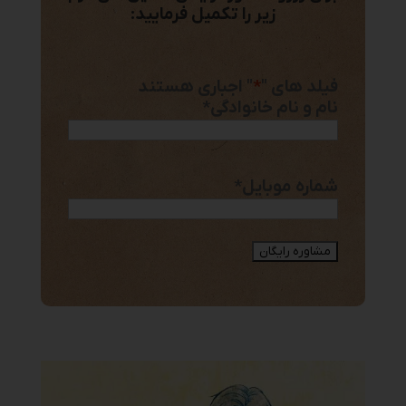
زیر را تکمیل فرمایید:
فیلد های "
*
" اجباری هستند
نام و نام خانوادگی
*
شماره موبایل
*