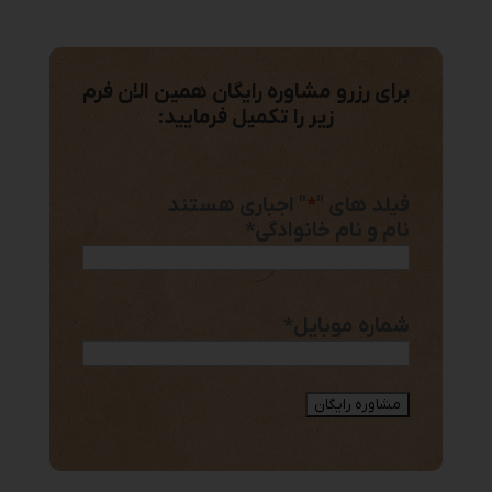
برای رزرو مشاوره رایگان همین الان فرم
زیر را تکمیل فرمایید:
فیلد های "
*
" اجباری هستند
نام و نام خانوادگی
*
شماره موبایل
*